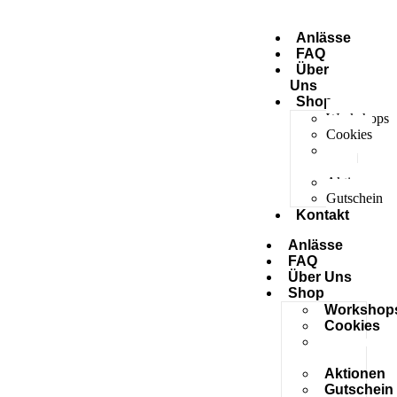
Anlässe
FAQ
Über
Uns
Shop
Workshops
Cookies
Personalisier
Kekse
Aktionen
Gutschein
Kontakt
Anlässe
FAQ
Über Uns
Shop
Workshop
Cookies
Personalis
Kekse
Aktionen
Gutschein